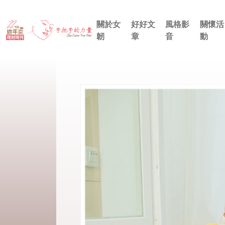
關於女
好好文
風格影
關懷活
韌
章
音
動