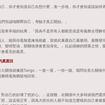
自己，你才會知道自己在想什麼，進一步地，你才會知道該如何
我們坦誠地闡釋自己，考驗才真正開始。」
然迎來幸福的結果，「因為不是所有人都願意或是有義務去理解
個人，能與你毫無遮掩地相處，當彼此暴露自己最脆弱、最難發
難、變得堅強，那關係便會更加深化。」比起縹緲的戀慕之情，
不會看見的風景。
的真面目
久關係就像跳Tango，一進一退，一領一隨。我問在長久關係
楊雅晴毫無猶疑地回答。
。
，對自己的好壞了然於心。」這很難，在關係中大多時候我們選
了想，說這很正常，因為大部分的人都不知道怎麼樣的自己會被