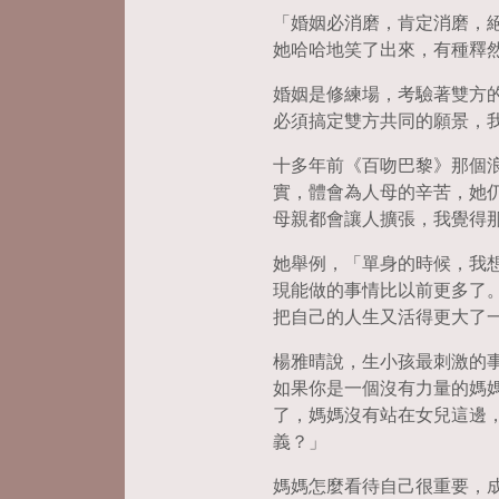
「婚姻必消磨，肯定消磨，
她哈哈地笑了出來，有種釋
婚姻是修練場，考驗著雙方
必須搞定雙方共同的願景，
十多年前《百吻巴黎》那個
實，體會為人母的辛苦，她
母親都會讓人擴張，我覺得
她舉例，「單身的時候，我
現能做的事情比以前更多了
把自己的人生又活得更大了
楊雅晴說，生小孩最刺激的
如果你是一個沒有力量的媽
了，媽媽沒有站在女兒這邊
義？」
媽媽怎麼看待自己很重要，