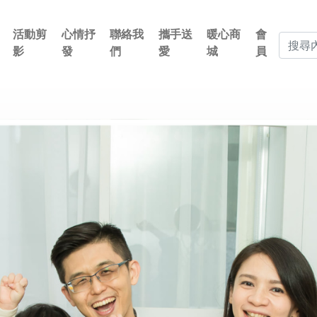
活動剪
心情抒
聯絡我
攜手送
暖心商
會
影
發
們
愛
城
員