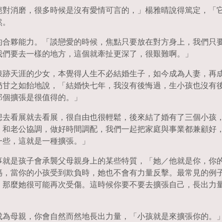
絕對消磨，很多時候是沒有愛情可言的，」楊雅晴說得篤定，「
然。
的合夥能力。「談戀愛的時候，焦點只要放在對方身上，我們只
我們要去一樣的地方，這個就牽扯更深了，很艱難啊。」
浪跡天涯的少女，本覺得人生不必結婚生子，如今成為人妻，再
仍甘之如飴地說，「結婚快七年，我沒有後悔過，生小孩也沒有
那個擴張是很值得的。」
想去看展就去看展，很自由也很輕鬆，後來結了婚有了三個小孩
。和老公協調，做好時間調配，我們一起把家庭與事業都兼顧好
一些，這就是一種擴張。」
事就是孩子會承襲父母親身上的某些特質，「她／他就是你，你
媽，當你的小孩受到欺負時，她也不會有力量反擊。最常見的例
，那麼她很可能再次受傷。這時候你要不要去擴張自己，長出力
成為母親，你會自然而然地長出力量，「小孩就是來擴張你的。