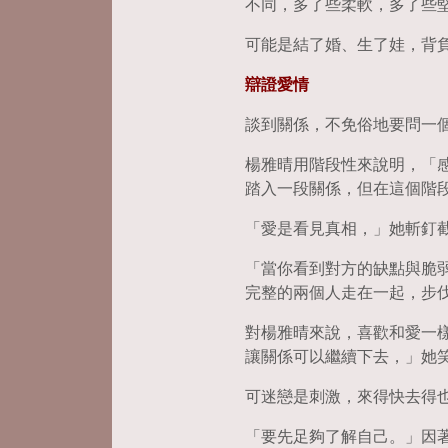
不同，多了些柔軟，多了些
可能是結了婚、生了娃，背
辯證愛情
談到關係，不免俗地要問一
楊雅晴用階段性來說明，「
踏入一段關係，但在這個階
「愛是看見真相，」她斬釘
「當你看到對方的缺點與脆
完整的兩個人走在一起，步
對楊雅晴來說，喜歡和愛一
讓關係可以繼續下去，」她
可迷戀是刺激，來得快去得
「要先足夠了解自己。」因