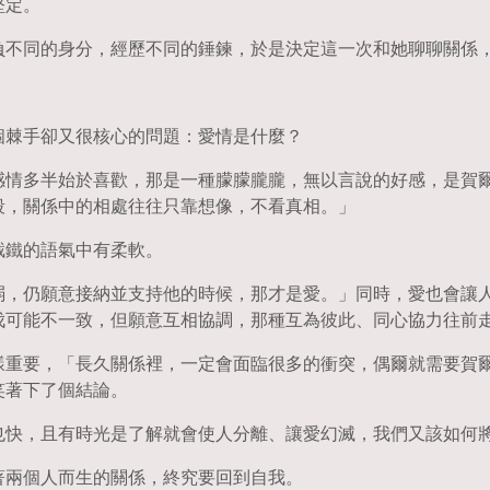
堅定。
負不同的身分，經歷不同的錘鍊，於是決定這一次和她聊聊關係
個棘手卻又很核心的問題：愛情是什麼？
感情多半始於喜歡，那是一種朦朦朧朧，無以言說的好感，是賀
段，關係中的相處往往只靠想像，不看真相。」
截鐵的語氣中有柔軟。
弱，仍願意接納並支持他的時候，那才是愛。」同時，愛也會讓
伐可能不一致，但願意互相協調，那種互為彼此、同心協力往前
樣重要，「長久關係裡，一定會面臨很多的衝突，偶爾就需要賀
笑著下了個結論。
也快，且有時光是了解就會使人分離、讓愛幻滅，我們又該如何
著兩個人而生的關係，終究要回到自我。