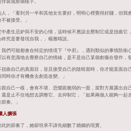
後佯裝成那個樣子。
的人，「看到另一半和其他女生要好，明明心裡覺得好賤，但我
會不被接受。」
從中產生忌妒與不安的心情，這時候不應該去壓制它或是扭曲它
心終究是要發現自我，」楊雅晴說。
，我們可能都會在特定的情境下『中邪』，遇到類似的事情防衛
可以有意識地去覺察自己的情緒，是不是自己某個創傷在發作，
不扭曲自己的真面目，並且接受自己的陰暗面時，你才能直面自
但同時你才有機會去創造改變。」
方跟自己一樣，會有不堪、恐懼跟脆弱的一面，當對方展露出自
，還是止不住地想去調整它、去抑制它，「如果兩個人能夠一起
佳節奏。」
讓人擴張
彼此的節奏了，她卻坦承不諱先細數了婚姻的現實。